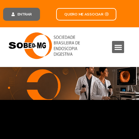
ENTRAR
QUERO ME ASSOCIAR
SOBED MG
CONTEÚDO EXCLUSIVO
SOBEDCAST
FALE CONOSCO